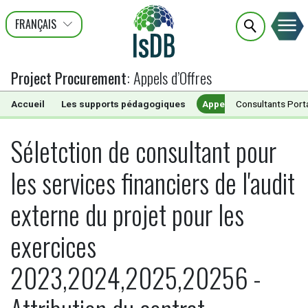
FRANÇAIS
عربى
ENGLISH
Project Procurement
:
Appels d’Offres
Accueil
Les supports pédagogiques
Appels d’Offres
Consultants Port
Doc
Séletction de consultant pour
les services financiers de l'audit
externe du projet pour les
exercices
2023,2024,2025,20256 -