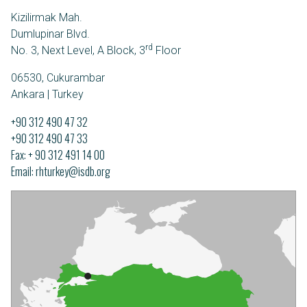
Kizilirmak Mah.
Dumlupinar Blvd.
rd
No. 3, Next Level, A Block, 3
Floor
06530, Cukurambar
Ankara | Turkey
+90 312 490 47 32
+90 312 490 47 33
Fax: + 90 312 491 14 00
Email
rhturkey@isdb.org