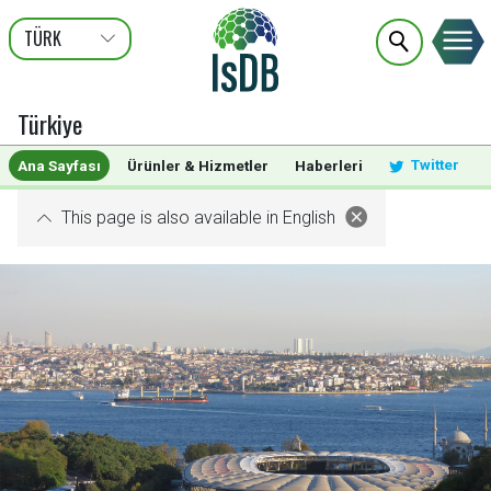
TÜRK
عربى
ENGLISH
FRANÇAIS
Türkiye
Twitter
Ana Sayfası
Ürünler & Hizmetler
Haberleri
This page is also available in English