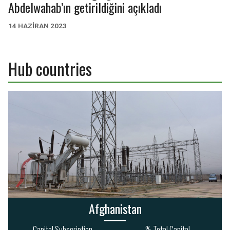
Abdelwahab’ın getirildiğini açıkladı
AGRICULTURE
FINANCE
14 HAZIRAN 2023
210
16
192
61
4.0bn
7.3bn
Hub countries
Afghanistan
Capital Subscription
% Total Capital