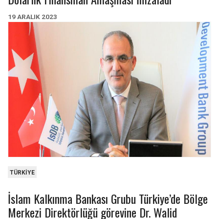
WATER, SANITATION &
19 ARALIK 2023
EDUCATION
URBAN
61
3
35
4
540m
1.7bn
HEALTH & SOCIAL
INFORMATION &
SERVICES
COMMUNICATIONS
67
13
6
1
2.2bn
21m
TÜRKIYE
İslam Kalkınma Bankası Grubu Türkiye’de Bölge
Merkezi Direktörlüğü görevine Dr. Walid