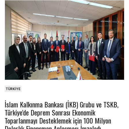
ENERGY
TRANSPORT
262
25
44
9
15.0bn
3.5bn
INDUSTRY & MINING
REAL ESTATE
624
13
4
0
TÜRKIYE
7.0bn
36m
İslam Kalkınma Bankası (İKB) Grubu ve TSKB,
Türkiye'de Deprem Sonrası Ekonomik
Toparlanmayı Desteklemek için 100 Milyon
Dolarlık Finansman Anlaşması İmzaladı