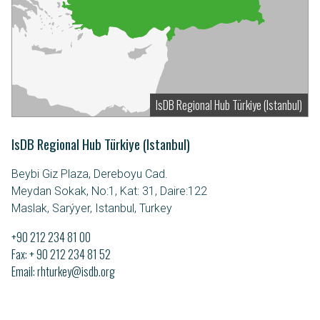
IsDB Regional Hub Türkiye (Istanbul)
IsDB Regional Hub Türkiye (Istanbul)
Beybi Giz Plaza, Dereboyu Cad.
Meydan Sokak, No:1, Kat: 31, Daire:122
Maslak, Sarýyer, Istanbul, Turkey
+90 212 234 81 00
Fax: + 90 212 234 81 52
Email
rhturkey@isdb.org