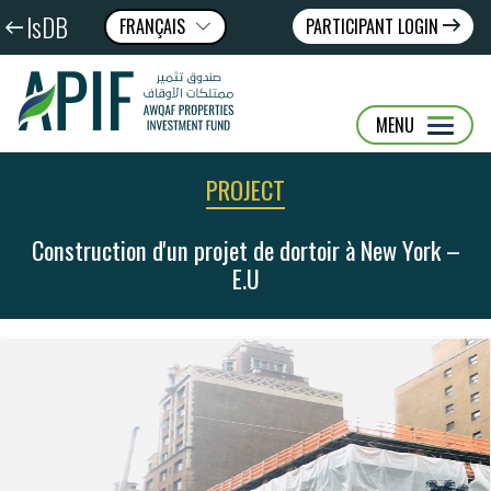
IsDB
FRANÇAIS
PARTICIPANT LOGIN
عربى
ENGLISH
MENU
PROJECT
Construction d'un projet de dortoir à New York –
E.U