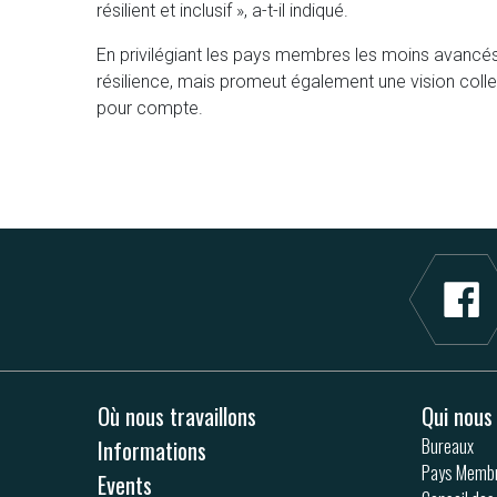
résilient et inclusif », a-t-il indiqué.
En privilégiant les pays membres les moins avancés
résilience, mais promeut également une vision coll
pour compte.
Où nous travaillons
Qui nou
Informations
Bureaux
Pays Memb
Events