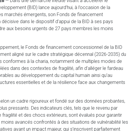
26
— Dans une démarche inédite visant à accélérer le
loppement (BID) lance aujourd’hui, à l’occasion de la
des marchés émergents, son Fonds de financement
 décisive dans le dispositif d’appui de la BID à ses pays
re aux besoins urgents de 27 pays membres les moins
loppement, le Fonds de financement concessionnel de la BID
ement aligné sur le cadre stratégique décennal (2026-2035) du
nts conformes à la charia, notamment de multiples modes de
es dans des contextes de fragilité, afin d’alléger le fardeau
orables au développement du capital humain ainsi qu’au
ructures essentielles et de la résilience face aux changements
 selon un cadre rigoureux et fondé sur des données probantes,
plus pressants. Des indicateurs clés, tels que le revenu par
de fragilité et des chocs extérieurs, sont évalués pour garantir
moins avancés confrontés à des situations de vulnérabilité les
atives ayant un impact majeur, qui s’inscrivent parfaitement