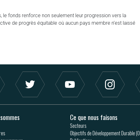
, le fonds renforce non seulement leur progression vers la
ective de progrès équitable où aucun pays membre n’est laissé
s sommes
Ce que nous faisons
Secteurs
res
Objectifs de Développement Durable (