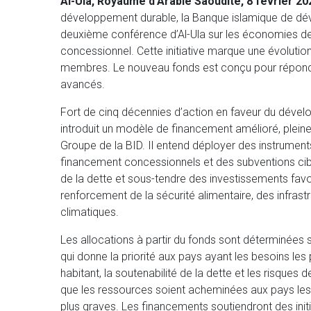
Al-Ula, Royaume d’Arabie Saoudite, 8 février 20
développement durable, la Banque islamique de déve
deuxième conférence d’Al-Ula sur les économies 
concessionnel. Cette initiative marque une évolution
membres. Le nouveau fonds est conçu pour répond
avancés.
Fort de cinq décennies d’action en faveur du déve
introduit un modèle de financement amélioré, plein
Groupe de la BID. Il entend déployer des instrume
financement concessionnels et des subventions ciblé
de la dette et sous-tendre des investissements fav
renforcement de la sécurité alimentaire, des infrast
climatiques.
Les allocations à partir du fonds sont déterminées
qui donne la priorité aux pays ayant les besoins les 
habitant, la soutenabilité de la dette et les risques 
que les ressources soient acheminées aux pays les 
plus graves. Les financements soutiendront des initi