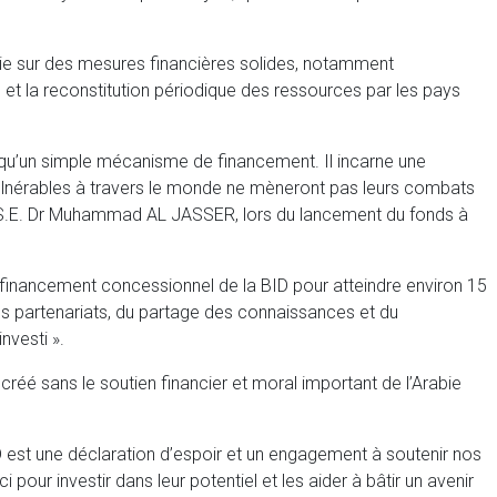
ppuie sur des mesures financières solides, notamment
D et la reconstitution périodique des ressources par les pays
qu’un simple mécanisme de financement. Il incarne une
ulnérables à travers le monde ne mèneront pas leurs combats
D, S.E. Dr Muhammad AL JASSER, lors du lancement du fonds à
le financement concessionnel de la BID pour atteindre environ 15
s partenariats, du partage des connaissances et du
nvesti ».
 créé sans le soutien financier et moral important de l’Arabie
 est une déclaration d’espoir et un engagement à soutenir nos
r investir dans leur potentiel et les aider à bâtir un avenir