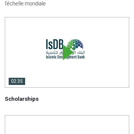
l’échelle mondiale
02:35
02:35
Scholarships