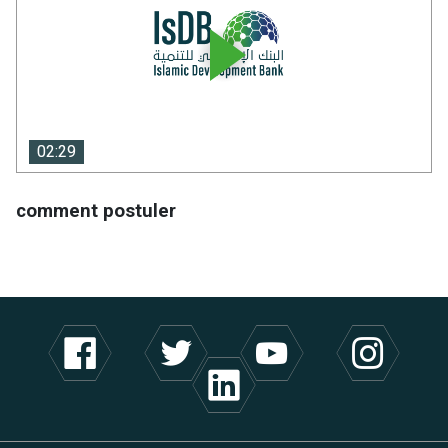
02:29
02:29
comment postuler