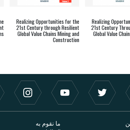
he
Realizing Opportunities for the
Realizing Opportun
nt
21st Century through Resilient
21st Century Throu
ns
Global Value Chains Mining and
Global Value Chain
Construction
ن
ما نقوم به