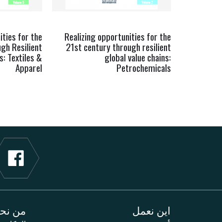
ities for the
Realizing opportunities for the
gh Resilient
21st century through resilient
s: Textiles &
global value chains:
Apparel
Petrochemicals
اين نعمل
من نح