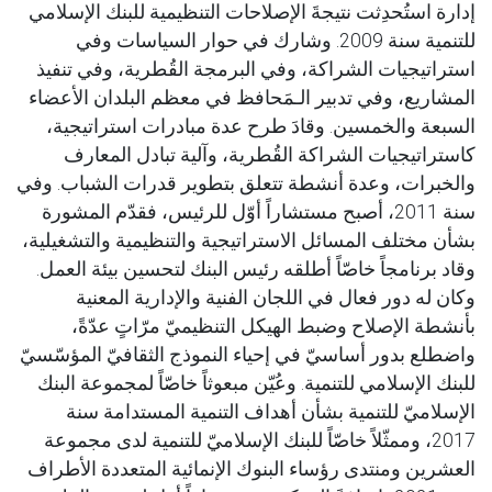
إدارة استُحدِثت نتيجةَ الإصلاحات التنظيمية للبنك الإسلامي
للتنمية سنة 2009. وشارك في حوار السياسات وفي
استراتيجيات الشراكة، وفي البرمجة القُطرية، وفي تنفيذ
المشاريع، وفي تدبير الـمَحافظ في معظم البلدان الأعضاء
السبعة والخمسين. وقادَ طرح عدة مبادرات استراتيجية،
كاستراتيجيات الشراكة القُطرية، وآلية تبادل المعارف
والخبرات، وعدة أنشطة تتعلق بتطوير قدرات الشباب. وفي
سنة 2011، أصبح مستشاراً أوّل للرئيس، فقدّم المشورة
بشأن مختلف المسائل الاستراتيجية والتنظيمية والتشغيلية،
وقاد برنامجاً خاصّاً أطلقه رئيس البنك لتحسين بيئة العمل.
وكان له دور فعال في اللجان الفنية والإدارية المعنية
بأنشطة الإصلاح وضبط الهيكل التنظيميّ مرّاتٍ عدّةً،
واضطلع بدور أساسيّ في إحياء النموذج الثقافيّ المؤسّسيّ
للبنك الإسلامي للتنمية. وعُيّن مبعوثاً خاصّاً لمجموعة البنك
الإسلاميّ للتنمية بشأن أهداف التنمية المستدامة سنة
2017، وممثّلاً خاصّاً للبنك الإسلاميّ للتنمية لدى مجموعة
العشرين ومنتدى رؤساء البنوك الإنمائية المتعددة الأطراف