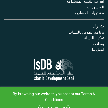
أهداف التنمية المستدامة
المنشورات
مشتريات المشاريع
شارك
برنامج النهوض بالشباب
تمكين النساء
وظائف
اتصل بنا
سياسة الخصوصية
By browsing our website you accept our Terms &
البنود والأحكام
خريطة الموقع
Conditions
IsDB Policies
RSS