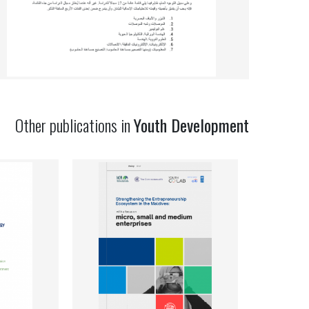
Other publications in
Youth Development