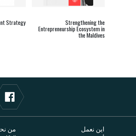
nt Strategy
Strengthening the
Entrepreneurship Ecosystem in
the Maldives
اين نعمل
من نح