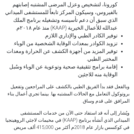
كورونا، لتشخيص وعزل المرضى المشتبه إصابتهم
بالفيروس، وسيكون المركز تابعاً للمستشفى الميداني
الذي سبق أن دعم تأسيسه وتشغيله برنامج الملك
عبدالله للأعمال الخيرية (KAAP) منذ عام ٢٠١٨م.
توفير الكادر الطبي والإداري اللازم.
تزويد الكوادر بمعدات الوقاية الشخصية من الوباء.
توفير المزيد من أجهزة الكشف عن الحرارة ومعدات
المختبر الطبي.
إقامة برامج تثقيفية صحية وتوعوية عن الوباء وسُبل
الوقاية منه للاجئين.
وبالفعل فقد بدأ الفريق الطبي بالكشف على المراجعين وتفعيل
بروتوكول التعامل مع الحالات المشتبه بها. بينما تجري أعمال بناء
المرافق على قدم وساق.
ويُشار إلى أنه قد استفاد حتى الآن من خدمات المستشفى
الميداني الذي أنشأه برنامج (KAAP) في مخيمات لاجئي الروهينجيا
في كوكسس بازار عام 2018م أكثر من 415,000 ألف مريض.