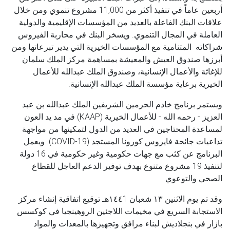
أربعين عاماً في تنفيذ أكثر من 11,000 مشروع تنموي ومن خلال
علاقات البنك الفاعلة بالعديد من المؤسسات الإقليمية والدولية
العاملة في المجال التنموي. ويسخر البنك في محاربة الفيروس
شراكاته المتنامية مع المؤسسات الخيرية التي يدير تبرعاتها ومن
أبرزها صندوق العيش والمعيشة بمساهمة مركز الملك سلمان
للإغاثة والأعمال الإنسانية، وصندوق الملك عبدالله للأعمال
الخيرية برعاية مؤسسة الملك عبدالله الإنسانية.
ويستمر برنامج خادم الحرمين الشريفين الملك عبدالله بن عبد
العزيز - رحمه الله - للأعمال الخيرية (KAAP) في مد يد العون
لمساعدة المحتاجين في العديد من الدول لتمكينها من مواجهة
تداعيات جائحة فايروس كورونا المستجد (COVID-19). ويعمل
البرنامج عن كثب مع جهات حكومية وغير حكومية في 16 دولة
لتنفيذ 19 مشروع متنوع بهدف توفير الدعم العاجل للقطاع
الصحي والتوعوي.
وقد تم يوم الاثنين ١٣ شعبان ١٤٤1هـ توقيع اتفاقية إنشاء مركز
الاستجابة السريع في مخيمات اللاجئين الروهينجيا في كوكسس
بازار في بنجلاديش لبناء مرافق وتجهيزها بالمعدات والمواد