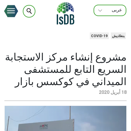
عربى
FRANÇAIS
ENGLISH
بنغلاديش
COVID-19
مشروع إنشاء مركز الاستجابة
السريع التابع للمستشفى
الميداني في كوكسس بازار
18 أبريل 2020