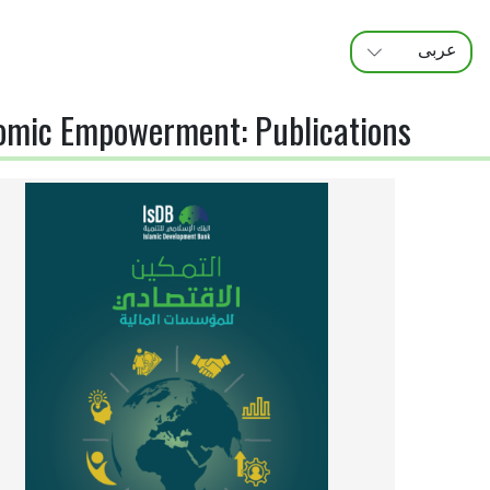
عربى
FRANÇAIS
ENGLISH
omic Empowerment
:
Publications