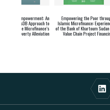
Economic Empowerment: An
Empowering the Poor throu
Innovative IsDB Approach to
Islamic Microfinance: Experien
Improve the Microfinance’s
of the Bank of Khartoum Sudan 
Impact in Poverty Alleviation
Value Chain Project Financi