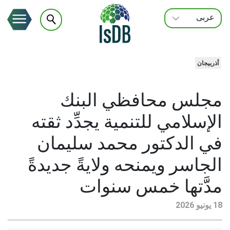
عربى
FRANÇAIS
ENGLISH
أذربيجان
مجلس محافظي البنك
الإسلامي للتنمية يجدِّد ثقته
في الدكتور محمد سليمان
الجاسر ويمنحه ولايةً جديدةً
مدَّتها خمس سنوات
18 يونيو 2026