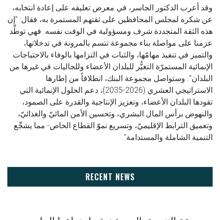
وقد أعرب الدكتور الجاسر، في معرض تعليقه على إعادة انتخابه،
عن شكره لمجلس المحافظين على ثقتهم المستمرة به، فقال: "إن
هذه الثقة المتجددة شرف ومسؤولية في الوقت نفسه. فهي توطِّد
عزمنا على مواصلة بناء مجموعة تتسم بالمرونة في تدخلاتها،
والتميز في تنفيذ مهامّها، والثبات في التزامها بالوفاء بالاحتياجات
الإنمائية المستمرّة التغيُّر للبلدان الأعضاء وللجاليات في غيرها من
البلدان". وستواصل مجموعة البنك، انطلاقاً من إطارها
الاستراتيجي العشري (2026-2035)، دعم الحلول الإنمائية التي
تقودها البلدان الأعضاء، وتعزيز الإنتاجية والقدرة على الصمود،
والنهوض برأس المال البشري، وتحسين الأمن المائيّ والغذائيّ،
وتعميق الترابط الإقليميّ، وتسريع نموّ القطاع الخاص- مما يشجِّع
التنمية الشاملة والمستدامة".
RECENT NEWS