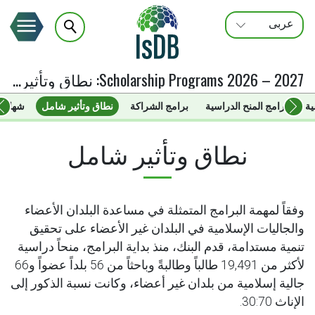
عربى
FRANÇAIS
ENGLISH
Scholarship Programs 2026 – 2027
:
نطاق وتأثير شامل
ية
برامج المنح الدراسية
برامج الشراكة
نطاق وتأثير شامل
شهادات
نطاق وتأثير شامل
وفقاً لمهمة البرامج المتمثلة في مساعدة البلدان الأعضاء
والجاليات الإسلامية في البلدان غير الأعضاء على تحقيق
تنمية مستدامة، قدم البنك، منذ بداية البرامج، منحاً دراسية
لأكثر من 19,491 طالباً وطالبةً وباحثاً من 56 بلداً عضواً و66
جالية إسلامية من بلدان غير أعضاء، وكانت نسبة الذكور إلى
الإناث 30:70.