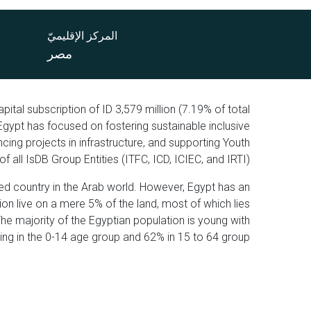
المركز الإقليميّ
مصر
pital subscription of ID 3,579 million (7.19% of total
 Egypt has focused on fostering sustainable inclusive
ing projects in infrastructure, and supporting Youth
all IsDB Group Entities (ITFC, ICD, ICIEC, and IRTI).
ed country in the Arab world. However, Egypt has an
on live on a mere 5% of the land, most of which lies
The majority of the Egyptian population is young with
ing in the 0-14 age group and 62% in 15 to 64 group.