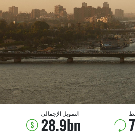
ط
التمويل الإجمالي
28.9bn