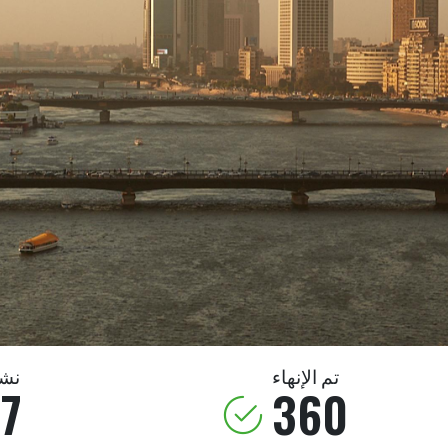
تم الإنهاء
نش
77
360