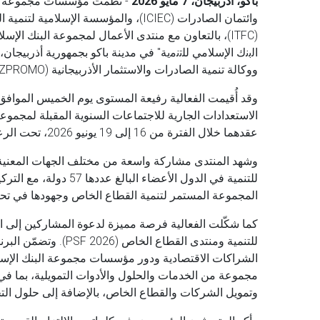
باكو، أذربيجان، 7 مايو 2026
- نظّمت مؤسسات مجموعة البن
اﻟﺑﻧك اﻹﺳﻼﻣﻲ ﻟﻠﺗﻧﻣﯾﺔ" في مدينة باكو بجمهورية أذربيجان،
ووكالة تنمية الصادرات والاستثمار الأذربيجانية (AZPROMO).
عقدهما خلال الفترة من 16 إلى 19 يونيو 2026، تحت الرعاية السامية لفخامة الرئيس إلهام علييف، رئيس جمهورية أذربيجان.
وشهد المنتدى مشاركة واسعة من مختلف الجهات المعني
للتنمية في الدول الأع
المجموعة المستمر لتنمية القطاع الخاص وجهودها في تحفي
كما شكّلت الفعالية فرصة مميزة لدعوة المشاركين إلى ال
للتنمية ومنتدى القطا
الشراكات الاقتصادية ودور مؤسسات مجموعة البنك الإسلا
مجموعة من الخدمات والحلول والأدوات التمويلية، بما في 
وتمويل الشركات والقطاع الخاص، بالإضافة إلى حلول الت