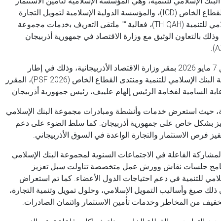
ك الإسلامي للتنمية، وهي المؤسسة الإسلامية لتأمين الاستثمار
وائتمان الصادرات (ICIEC)، والمؤسسة الإسلامية لتنمية القطاع الخاص (ICD)، والمؤسسة الدولية الإسلامية لتمويل التجارة
(ITFC)، بالتعاون مع منتدى الأعمال لمجموعة البنك الإسلامي للتنمية (THIQAH)، فعالية “" ﻣﻠﺗﻘﻰ اﻟﺗﻌرﯾف ﺑﺧدﻣﺎت ﻣﺟﻣوﻋﺔ
 وذلك بالتعاون الوثيق مع وزارة الاقتصاد في جمهورية أذربيجان
وقد أُقيمت الفعالية رفيعة المستوى يوم الخميس الموافق 7 مايو 2026 بمقر وزارة الاقتصاد الأذربيجانية، وذلك في إطار
الاستعدادات الجارية للاجتماعات السنوية المقبلة لمجموعة البنك الإسلامي للتنمية ومنتدى القطاع الخاص (PSF 2026)، المقرر
ة، حيث استعرض خدمات وأنشطة ومبادرات مجموعة البنك الإسلامي
ضاء البالغ عددها 57 دولة، مع التركيز بشكل خاص على جمهورية أذربيجان. كما سلط الضوء على دعم
ز فرص الاستثمار والتجارة الواعدة في السوق الأذربيجاني.
مشاركة الفاعلة في الاجتماعات السنوية لمجموعة البنك الإسلامي
ع الخاص (PSF 2026). وتضمّن البرنامج جلسات نقاش وورش عمل متخصصة تناولت سبل تعزيز
مي للتنمية في دعم احتياجات الدول الأعضاء. كما تم استعراض
ذلك صيغ وأساليب التمويل الإسلامي، وحلول تمويل وتنمية التجارة،
خفيف من المخاطر وخدمات تأمين الاستثمار وائتمان الصادرات.