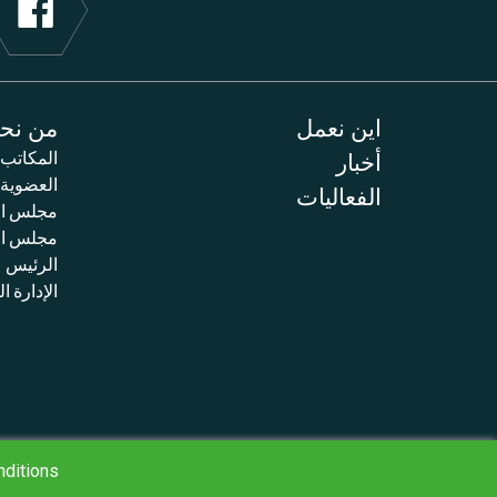
اين نعمل
من نح
أخبار
المكاتب
العضوية
الفعاليات
مجلس ال
مجلس الم
الرئيس
الإدارة ال
nditions
سي