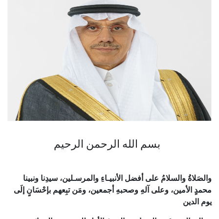
بسم الله الرحمن الرحيم
والصَلاةُ والسلامُ على أفضل الأنبيـاءِ والمرسـلين، سيدِنا ونبينا
محمدٍ الأمين، وعلى آلهِ وصحبهِ أجمعين، ومَن تبِعهم بإحْسَانٍ إلَى
يوم الدين