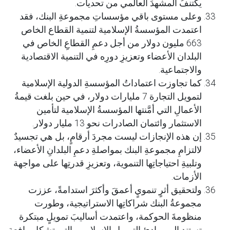
يكتنفُ المشهدَ العالمي من تحديات.
وعلى مستوى باقي مؤسساتِ مجموعةِ البنك، فقد
اعتمدت المؤسسةُ الإسلامية لتنمية القطاع الخاص
663 مليون دولار من أجل دعمِ القطاعِ الخاص في
البلدان الأعضاء وتعزيزِ دورِه في التنمية الاقتصادية
والاجتماعية.
كما تجاوزت اعتماداتُ المؤسسةِ الدولية الإسلامية
لتمويل التجارة 7 مليارات دولار، في حين بلغت قيمةُ
الأعمالِ التي أمَّنتها المؤسسةُ الإسلامية لتأمين
الاستثمار وائتمان الصادرات نحو 13 مليار دولار.
إن هذه الإنجازات ليست مجردَ أرقامٍ، بل هي تجسيدٌ
لالتزامِ مجموعةِ البنك بمواصلةِ دعمِ البلدانِ الأعضاء،
وتلبيةِ احتياجاتِها التنموية، وتعزيزِ قدرتِها على مواجهة
الأزمات.
ولتحقيق أثرٍ تنمويٍ أعمقَ وأكثرَ استدامةً، عززت
مجموعةُ البنك شراكاتِها الاستراتيجية، وطورت
منظومةَ الحوكمة، واعتمدت أساليبَ تمويلٍ مبتكرة