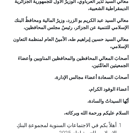
معالي السيد نَذير العرباوي، الوزيرُ الأول للجمهورية الجزائرية
الديمقراطية الشعبية
،
معالي السيد عبد الكريم بو الزرد، وزيرُ المالية ومحافظُ البنك
الإسلامي للتنمية عن الجزائر، رئيسُ مجلس المحافظين،
معالي السيد حسين إبراهيم طه، الأمينُ العام لمنظمة التعاون
الإسلامي،
أصحابَ المعالي المحافظين والمحافظين المناوبين وأعضاءَ
الجمعيتين العامَّتين،
أصحابَ السعادة أعضاءَ مجالس الإدارة،
أعضاءَ الوفود الكرام،
أيّها السيداتُ والسادة،
السلام عليكم ورحمة الله وبركاته
،
أهلاً بكم في الاجتماعاتِ السنوية لمجموعةِ البنكِ