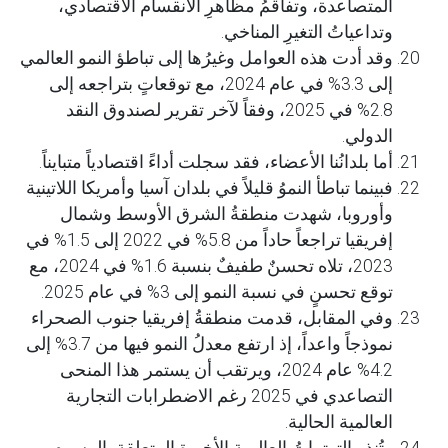
المتصاعدة، وتفاقمُ مظاهرِ الانقسام الاقتصادي،
وتداعياتُ التغيرِ المناخي.
وقد أدت هذه العوامل وغيرُها إلى تباطؤ النمو العالمي
إلى 3.3% في عام 2024، مع توقعاتٍ بتراجعه إلى
2.8% في 2025، وفقاً لآخر تقرير لصندوق النقد
الدولي.
أما بلدانُنا الأعضاء، فقد سجلت أداءً اقتصادياً متبايناً.
فبينما تباطأ النموُ قليلاً في بلدان آسيا وأمريكا اللاتينية
وأوروبا، شهدت منطقةُ الشرق الأوسط وشمال
إفريقيا تراجعاً حاداً من 5.8% في 2022 إلى 1.5% في
2023، تلاه تحسنٌ طفيفٌ بنسبة 1.6% في 2024، مع
توقع تحسنٍ في نسبة النمو إلى 3% في عام 2025.
وفي المقابل، قدمت منطقةُ إفريقيا جنوب الصحراء
نموذجاً واعداً، إذ ارتفع معدلُ النمو فيها من 3.7% إلى
4.2% عام 2024، ويرتقب أن يستمر هذا المنحى
التصاعدي في 2025 رغم الاضطرابات التجارية
العالمية الحالية.