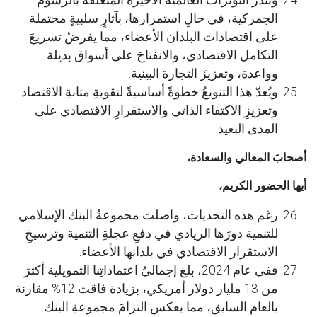
وتُنذر التوتراتُ العالمية الأخيرة المتعلقة بالرسوم
الجمركية، في حالِ استمرارها، بآثارٍ سلبيةٍ محتملة
على اقتصادات البلدان الأعضاء، مما يفرضُ تسريعَ
التكامل الاقتصادي، والانفتاحَ على أسواق بديلة
وواعدة، وتعزيزَ التجارة البينية.
ويُعدّ هذا التنويعُ خطوةً أساسيةً لتقويةِ متانةِ الاقتصاد
وتعزيزِ الاكتفاء الذاتي والاستقرارِ الاقتصادي على
المدى البعيد.
أصحابَ المعالي والسعادة،
أيها الحضور الكريم،
رغم هذه التحديات، واصلت مجموعةُ البنك الإسلامي
للتنمية دورَها الريادي في دفعِ عجلةِ التنمية وترسيخِ
الاستقرار الاقتصادي في بلدانها الأعضاء.
ففي عام 2024، بلغ إجماليُ اعتماداتِنا التمويلية أكثرَ
من 13 مليار دولار أمريكي، بزيادة فاقت 12% مقارنة
بالعام السابق، مما يعكس التزامَ مجموعةِ البنك