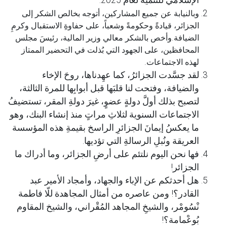
الإسلامي للتنمية لعام 2025.
وبالنيابة عن جميع المشاركين، أتوجه بخالص الشكر إلى
الجزائر، قيادةً وحكومةً وشعباً، على حفاوةِ الاستقبال وكرمِ
الضيافة.وأخص بالشكر معالي وزير المالية، رئيسَ مجلس
المحافظين، على الجهود التي بُذلت في التحضير الممتاز
لهذه الاجتماعات.
لقد جسَّدت الجزائرُ، كما عهِدناها، روحَ الإخاء
والضيافة، وفتحت لنا قلبَها قبل أبوابِها للمرة الثالثة،
لتصبح بذلك أولَّ دولةٍ عضوٍ، غيرَ دولةِ المقر، تستضيفُ
الاجتماعات السنوية لثلاثِ مراتٍ منذ إنشاء البنك، وهو
ما يعكسُ إيمانَ الجزائرِ الراسخ بقيمةِ هذه المؤسسة
العريقة ونُبلِ الرسالةِ التي تؤديها.
فها نحن اليوم نلتئم على أرضِ الجزائر، وما أدراك ما
الجزائر!
هل أحدثكم عن الإباء والجهاد، وأمجاد الأمير عبد
القادر؟! ومن عاصره من أمثال المجاهدة للّا فاطمة
نْسُومْر، والشيخِ المجاهد المُقْراني، والشيخ المقاوم
بُوعْمامة؟!