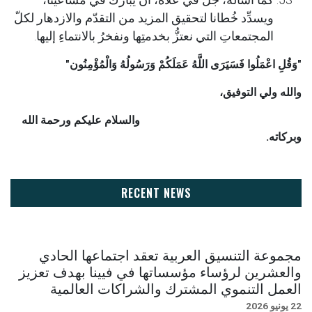
كما أسأله، جلَّ في عُلاه، أن يباركَ في مساعينا،
ويسدِّد خُطانا لتحقيق المزيد من التقدّم والازدهار لكلّ
المجتمعاتِ التي نعتزُّ بخدمتِها ونفخرُ بالانتماءِ إليها.
"وَقُلِ اعْمَلُوا فَسَيَرَى اللَّهُ عَمَلَكُمْ وَرَسُولُهُ وَالْمُؤْمِنُون"
والله ولي التوفيق،
والسلام عليكم ورحمة الله
وبركاته.
RECENT NEWS
مجموعة التنسيق العربية تعقد اجتماعها الحادي
والعشرين لرؤساء مؤسساتها في فيينا بهدف تعزيز
العمل التنموي المشترك والشراكات العالمية
22 يونيو 2026