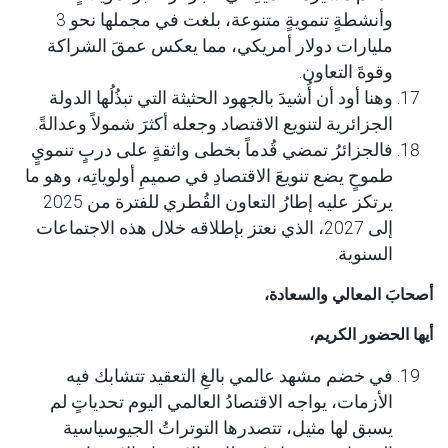
وأنشطةٍ تنمويةٍ متنوعة، بلغت في مجملها نحو 3
مليارات دولار أمريكي، مما يعكس عمقَ الشراكة
وقوةَ التعاون.
وهنا أود أن أُشيدَ بالجهود الحثيثة التي تبذُلُها الدولة
الجزائرية لتنويع الاقتصاد وجعله أكثرَ شمولاً وعدالةً.
فالجزائرُ تمضي قُدماً بخطى واثقةٍ على دربٍ تنمويٍ
طموحٍ يضع تنويعَ الاقتصادِ في صميمِ أولوياتِه، وهو ما
يرتكز عليه إطارُ التعاون القُطري للفترة من 2025
إلى 2027، الذي نعتز بإطلاقه خلال هذه الاجتماعات
السنوية.
أصحابَ المعالي والسعادة،
أيها الحضور الكريم،
في خضم مشهد عالمي بالغِ التعقيد تتشابك فيه
الأزمات، يواجه الاقتصادُ العالمي اليوم تحدياتٍ لم
يسبق لها مثيل، تتصدرها التوتراتُ الجيوسياسية