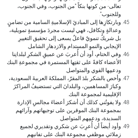
تعالى- من كونها بنكاً "من الجنوب، وفي الجنوب،
وللجنوب".
وبارتكازِها إلى المبادئِ الإسلاميةِ السامية من تضامنٍ
وعدالةٍ وتكافل، فهي ليست مجردَ مؤسسةٍ تمويلية،
بل شريكٌ تنمويٌ فاعلٌ يسعى إلى تحقيق التغييرِ
الإيجابي والنموِ المستدام والازدهارِ الشامل.
وفي الختام، أود أن أُعربَ عن عميقِ الشكرِ لبلدانِنا
الأعضاء كافةً على ثقتِها المستمرة في مجموعةِ البنك
ودعمِها القوي والمتواصل.
وأخص بالشكر بلدَ المقرّ، المملكةَ العربيةَ السعودية،
وكبارَ المساهمين، والبلدانَ التي تستضيفُ المراكزَ
الإقليمية لمجموعة البنك.
ولا يفوتُني كذلك أن أشكرَ أعضاءَ مجالسِ الإدارة
بمجموعة البنك الموقرين على توجيهاتهم وآرائهم
السديدة، ودعمِهم المتواصل.
وأود أيضاً أن أُعرِبَ عن شكري وتقديري لجميع
زملائي موظفي مجموعة البنك على تفانيهم