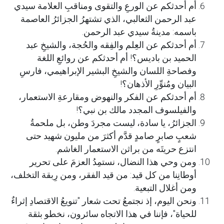
أم أحدثكم عن الورعِ والتقوى ومناقبِ العلامة سيدي
عبد الرحمن الثعالبي، الذي تشتهرُ الجزائرُ العاصمة
باسمه: مدينةُ سيدي عبد الرحمن.
أم أحدثكم عن العِلم والفِقه والحُجة، والشيخِ عبد
الحميد بن باديس؟! أم أحدثكم عن روائعِ اللغة
وفصاحةِ اللسان والشيخِ البشير الإبراهيمي، فارسِ
البيان ومُنوِّرِ الأذهان؟!
أم أحدثكم عن الفكر والنهوض ومقارعةِ الاستعمار،
والفيلسوف المجدد مالك بن نبي؟!
الجزائرُ، يا سادة، ليست مجردَ وطن، بل ملحمةُ
شعبٍ صابرٍ صامدٍ قدَّم أكثرَ من مليون شهيد حتى
انتزع حريتَه من براثن الاستعمار الغاشم.
ومن وحي هذا النضال، نستمِدُ العزمَ على تحرير
أوطانِنا من كل قيد: من قيد الفقر، ومن رِبقة التخلف،
ومن أغلال التبعية.
ونحن اليوم، إذ نجتمعُ تحت شعار "تنويعُ الاقتصادِ إثراءٌ
للحياة"، فإننا في هذا الاتجاه سائرون، نخطو بثقة