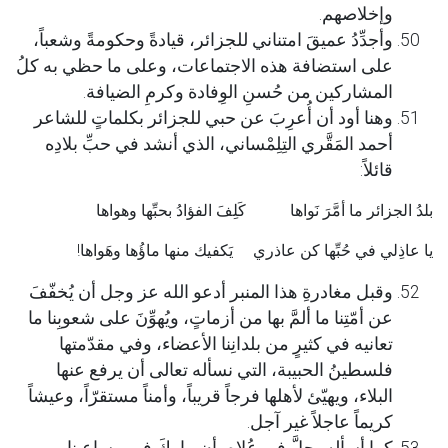
وإخلاصهم.
وأجدِّدُ عميقَ امتناني للجزائر، قيادةً وحكومةً وشعباً،
على استضافة هذه الاجتماعات، وعلى ما حظي به كلُ
المشاركين من حُسنِ الوِفادة وكرمِ الضيافة.
وهنا أود أن أُعرِبَ عن حبي للجزائر بكلماتٍ للشاعر
أحمد المَقَّري التِلِمْساني، الذي أنشد في حبِّ بلادِه
قائلاً:
بلدُ الجزائر ما أمَّرَ نَواها كَلِفَ الفؤادُ بحبِّها وهواها
يا عاذِلي في حُبِّها كن عاذري يَكفيك منها ماؤُها وهَواها!
وقبل مغادرةِ هذا المنبر أدعو الله عز وجل أن يُخفّفَ
عن أمّتِنا ما ألمَّ بها من أزماتٍ، ويُهوِّنَ على شعوبِنا ما
تعانيه في كثيرٍ من بلدانِنا الأعضاء، وفي مقدّمتها
فلسطينُ الحبيبة، التي نسأله تعالى أن يرفع عنها
البلاء، ويهيّئ لأهلها فرجاً قريباً، وأمناً مستقرّاً، وعيشاً
كريماً عاجلاً غير آجل.