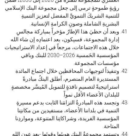
العَشري للمجموعة للفترة من 2026 إلى 2035، ضمن
رؤيةٍ طموحةٍ ترمي إلى جعل مجموعة البنك الإسلامي
للتنمية الشريكَ التنمويَّ المفضل لتعزيز التنميةِ
البشريةِ الشاملة وصونِ الكرامةِ الإنسانية.
وبعد أن حظيَ هذا الإطارُ مؤخراً بمباركة مجالسِ
إدارة المجموعة، فسيكون، بعد اعتمادِه إن شاء الله
خلال هذه الاجتماعات، مرجعاً في إعداد الاستراتيجيات
المؤسسية الخَمسية 2026–2030 للبنك وباقي
مؤسسات المجموعة.
وتنفيذاً لتوجيهات المحافظين خلال اجتماع المائدة
المستديرة العام المنصرم، أطلق البنكُ مبادرةً
استراتيجيةً لتصميمِ نافذةٍ للتمويل المُيسَّر مخصصةٍ
للبلدان الأعضاء الأقل نمواً.
وتجسد هذه المبادرةُ التزامَنا الثابت بدعم مسيرةِ
التنمية في بلداننا الأعضاء، مستفيدين من مكانتِنا
المؤسسية الفريدة، وشراكاتِنا المتنوعة، ومواردِنا
المتاحة.
وتستمد مجموعةُ البنك هويتَها وقوتَها -بعد عون الله