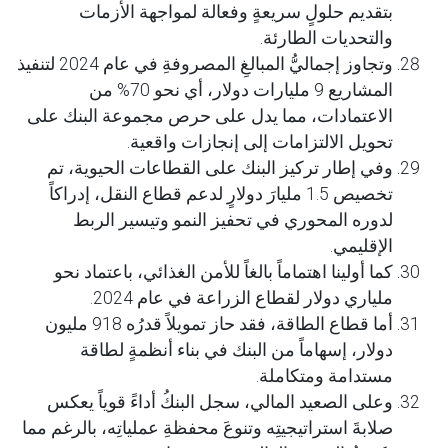
بتقديم حلولٍ سريعةٍ وفعالة لمواجهة الأزمات
والتحديات الطارئة.
وتجاوز إجماليُّ المبالغِ المصروفةِ في عام 2024 لتنفيذ
المشاريع 9 مليارات دولار، أي نحو 70% من
الاعتمادات، مما يدل على حرص مجموعة البنك على
تحويل الالتزامات إلى إنجازات واقعية.
وفي إطار تركيز البنك على القطاعات الحيوية، تم
تخصيص 1.5 مليارَ دولارٍ لدعم قطاع النقل، إدراكاً
لدوره المحوري في تحفيز النمو وتيسير الربط
الإقليمي.
كما أولينا اهتماماً بالغاً للأمن الغذائي، باعتماد نحو
ملياري دولار لقطاع الزراعة في عام 2024.
أما قطاع الطاقة، فقد حاز تمويلاً قدرُه 918 مليون
دولار، إسهاماً من البنك في بناء أنظمةٍ لطاقة
مستدامة ومتكاملة.
وعلى الصعيد المالي، سجل البنكُ أداءً قوياً يعكس
صلابةَ استراتيجيتِه وتنوعَ محفظةِ عملياتِه، بالرغم مما