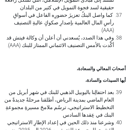
تستند إلى مبادئ التمويل الإسلامي، التي تشكل رافعة
حقيقية لسد فجوة التمويل في كثير من البلدان.
كما واصل البنكُ تعزيزَ حضورِه الفاعل في أسواقِ
رأسِ المال العالمية بإصدارِ صكوكٍ عاليةِ التصنيف
(AAA).
وفي هذا الصدد، يُسعدني أن أعلن أن وكالة فيتش قد
أكَّدت بالأمس التصنيف الائتماني الممتاز للبنك (AAA).
أصحابَ المعالي والسعادة،
أيها السيدات والسادة،
بعد احتفالِنا باليوبيل الذهبي للبنك في شهر أبريل من
العام الماضي بمدينة الرياض، أطلقنا مرحلةً جديدةً من
التخطيط الاستراتيجي، ترسُم ملامحَ مسيرةِ مجموعةِ
البنك في عِقدها السادس.
وشرعنا منذ ذلك الحين في إعداد الإطارِ الاستراتيجي