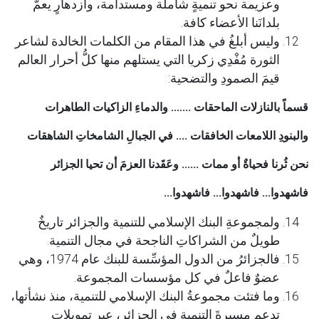
وعزيمة نحو تنميةٍ شاملة ومستدامة، وازدهارٍ يعمّ
بلدانَنا الأعضاء كافة.
وليس أبلغُ في هذا المقام من الكلمات الخالدة لشاعر
الثورة مُفْدِي زكريا التي يستلهم منها كلُّ أحرار العالم
قيمَ الصمودِ والتضحية:
قسماً بالنازلات الماحقات ....... والدماءِ الزاكيات الطاهرات
والبنودِ اللامعات الخافقات .... في الجبالِ الشامخاتِ الشاهقات
نحن ثُرنا فحياةٌ أو ممات ...... وعَقَدنا العزمَ أن تحيا الجزائر
فاشهدوا... فاشهدوا... فاشهدوا...
ولمجموعةِ البنك الإسلامي للتنمية والجزائر تاريخٌ
طويلٌ من الشراكاتِ الناجحة في مجال التنمية.
فالجزائرُ من الدول المؤسِّسة للبنك عام 1974، وهي
عضوٌ فاعلٌ في كل مؤسسات المجموعة.
وما فتئت مجموعةُ البنك الإسلامي للتنمية، منذ نشأتها،
تدعم مسيرةَ التنميةِ في الجزائر، عبر تمويلاتٍ