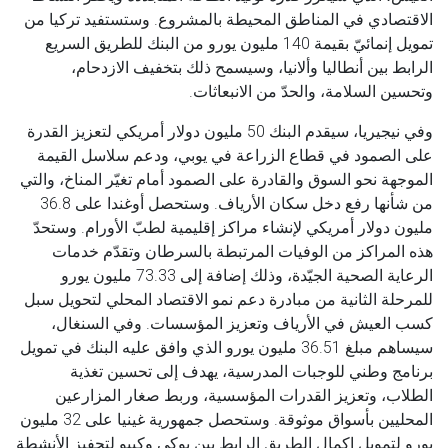
الاقتصادي في المناطق المحيطة بالمشروع. وستستفيد تركيا من
تمويل إنمائيّ بقيمة 140 مليون يورو من البنك للطريق السريع
الرابط بين أنطاليا وألانيا، وسيسمح ذلك بتخفيف الازدحام،
وتحسين السلامة، والحدّ من الانبعاثات.
وفي نيجيريا، سيقدم البنك 50 مليون دولار أمريكي لتعزيز القدرة
على الصمود في قطاع الزراعة في يوبي، ودعم سلاسل القيمة
الموجهة نحو السوق والقادرة على الصمود أمام تغيّر المناخ، والتي
من شأنها رفع دخل سكان الأرياف. وستحصل أوغندا على 36.8
مليون دولار أمريكي لإنشاء مراكز إقليمية لطبّ الأورام. وستحدّ
هذه المراكز من الوفيات المرتبطة بالسرطان وتقدّم خدمات
الرعاية الصحية الجيّدة، وذلك إضافة إلى 73.33 مليون يورو
للمرحلة الثانية من مبادرة دعم نمو الاقتصاد المحلي لتحويل سبل
كسب العيش في الأرياف وتعزيز المؤسسات. وفي السنغال،
سيساهم مبلغ 36.51 مليون يورو الذي وافق عليه البنك في تمويل
برنامج وطني للوجبات المدرسية، يهدف إلى تحسين تغذية
الطلاب، وتعزيز القدرات المؤسسية، وربط صغار المزارعين
المحليين بأسواق موثوقة. وستحصل جمهورية غينيا على 32 مليون
يورو لتمويل إكمال الطريق الرابط بين بوكي وكيبو لتحفيز الأنشطة