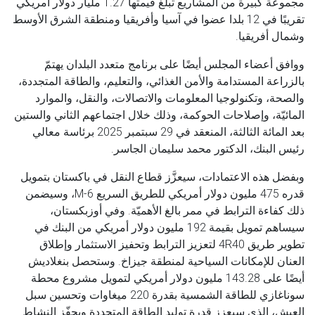
مجموعة كبيرة من المشاريع تبلغ قيمتها 1.27 مليار دولار أمريكي
تقريبًا في 12 بلدا عضوا في آسيا وأفريقيا ومنطقة الشرق الأوسط
وشمال أفريقيا.
ووافق أعضاء المجلس أيضًا على برنامج متعدد البلدان يهتمّ
بالزراعة المستدامة والأمن الغذائي، والتعليم، والطاقة المتجددة،
والصحة، وتكنولوجيا المعلومات والاتصالات، والنقل، والموارد
المائيّة، وإصلاحات الحوكمة، وذلك خلال اجتماعهم الثاني والستين
بعد المائة الثالثة، المنعقد في 29 سبتمبر 2025 برئاسة معالي
رئيس البنك، الدكتور محمد سليمان الجاسر.
وبفضل هذه الاعتمادات، سيعزَّز قطاع النقل في باكستان بتمويل
قدره 475 مليون دولار أمريكي للطريق السريع M-6، وسيضمن
ذلك كفاءة الترابط في ممر بالغ الأهميّة. وفي أوزبكستان،
سيساهم تمويل بقيمة 192 مليون دولار أمريكي من البنك في
تطوير طريق 4R40 لتعزيز الترابط وتحفيز الاستثمار وإطلاق
العنان للإمكانات السياحية لمنطقة جيزاخ. وستحصل بنغلاديش
أيضًا على 143.28 مليون دولار أمريكي لتمويل مشروع محطة
سوناغازي للطاقة الشمسية بقدرة 220 ميغاوات وتحسين سبل
العيش، الذي سيعزز قدرة توليد الطاقة المتجددة ويحفّز النشاط