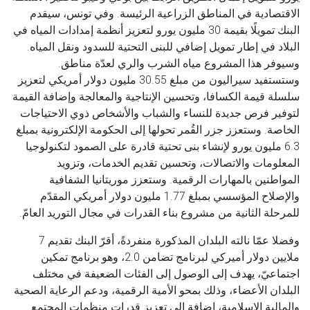
الاقتصادية في المناطق الزراعية الرئيسة. وفي تونس، سيقدم
البنك تمويلًا بقيمة 30 مليون يورو لتعزيز أنظمة إمدادات المياه في
البلاد في إطار تمويل إضافي للبنى التحتية للسدود ونقل المياه.
وسيوفر هذا المشروع مياه الشرب والري لعدّة مناطق.
وستستفيد سيراليون من مبلغ 30.55 مليون دولار أمريكي لتعزيز
سلسلة قيمة الكسافا، وتحسين الإنتاجية والمعالجة وإضافة القيمة
لتوفير فرص جديدة للنساء والشباب والأشخاص ذوي الاحتياجات
الخاصة. وستعزز جزر القُمر تحولها إلى الحكومة الإلكترونية بمبلغ
6.3 مليون يورو لإنشاء بنى تحتية قادرة على الصمود لتكنولوجيا
المعلومات والاتصالات، وتحسين تقديم الخدمات، وتزويد
المواطنين بالمهارات الرقمية. وستعزز موريتانيا الشفافية
والإصلاح المؤسسي بمبلغ 1.77 مليون دولار أمريكي المقدّم
للمرحلة الثانية من مشروع بناء القدرات في مجال التوريد العامّ.
وفضلا عمّا نالته البلدان المذكورة منفردةً، أقرّ البنك تقديم 7
ملايين دولار أميركي لبرنامج تضامن 2.0، وهو برنامج تمكين
اجتماعيّ، يهدف إلى الوصول إلى الفئات الضعيفة في مختلف
البلدان الأعضاء، وذلك بمحو الأمية الرقمية، ودعم الرعاية الصحية
والمالية الإسلامية، إضافة إلى تعزيز قدرات منظمات المجتمع